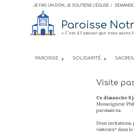
Skip
JE FAIS UN DON, JE SOUTIENS L’ÉGLISE
DEMANDER
to
content
Paroisse Not
« C’est à l’amour que vous aurez 
PAROISSE
SOLIDARITÉ
SACREM
Visite p
Ce dimanche 9 j
Monseigneur Phili
paroissiens.
Deux invitations, 
visiteurs* dans le