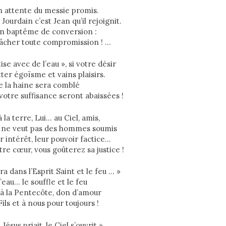
n attente du messie promis.
 Jourdain c’est Jean qu’il rejoignit.
un baptême de conversion :
lâcher toute compromission ! …
ise avec de l’eau », si votre désir
ter égoïsme et vains plaisirs.
de la haine sera comblé
 votre suffisance seront abaissées !
 la terre, Lui… au Ciel, amis,
l ne veut pas des hommes soumis
ur intérêt, leur pouvoir factice…
tre cœur, vous goûterez sa justice !
ra dans l’Esprit Saint et le feu … »
l’eau… le souffle et le feu
à la Pentecôte, don d’amour
Fils et à nous pour toujours !
ésus priait, le Ciel s’ouvrit »