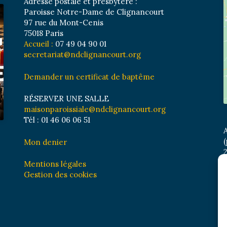
Adresse postale et presbytère :
Paroisse Notre-Dame de Clignancourt
97 rue du Mont-Cenis
75018 Paris
Accueil :
07 49 04 90 01
secretariat@ndclignancourt.org
Demander un certificat de baptême
RÉSERVER UNE SALLE
maisonparoissiale@ndclignancourt.org
Tél : 01 46 06 06 51
A
(
Mon denier
2
M
Mentions légales
B
Gestion des cookies