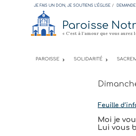
Skip
JE FAIS UN DON, JE SOUTIENS L’ÉGLISE
DEMANDER
to
content
Paroisse Not
« C’est à l’amour que vous aurez 
PAROISSE
SOLIDARITÉ
SACREM
Dimanche
Feuille d’i
Moi je vo
Lui vous b