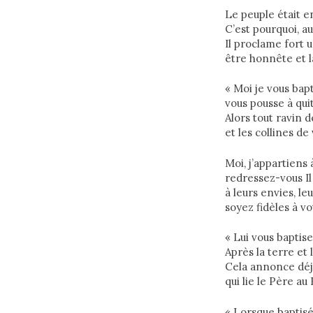
Le peuple était e
C’est pourquoi, au
Il proclame fort 
être honnête et 
« Moi je vous bapt
vous pousse à quit
Alors tout ravin 
et les collines de
Moi, j’appartiens à
redressez-vous I
à leurs envies, le
soyez fidèles à vo
« Lui vous baptise
Après la terre et 
Cela annonce déj
qui lie le Père au 
« Lorsque baptisé J