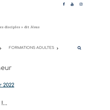
s disciples » dit Jésus
FORMATIONS ADULTES
neur
r 2022
 !…