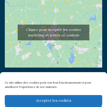
Cliquez pour accepter les cookies
marketing et activer ce contenu
Adresse de l'église
Ce site utilise des cookies pour son bon fonctionnement et pour
(pas de courrier à cette adresse)
améliorer l'expérience de ses visiteurs.
2 place Jules Joffrin - 75018
Metro: Jules Joffrin ou Simplon
Bus : Mairie du XVIII
Accepter les cookies