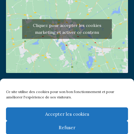
Cliquez pour accepter les cookies
marketing et activer ce contenu
Adresse de l'église
Ce site utilise des cookies pour son bon fonctionnement et pour
(pas de courrier à cette adresse)
améliorer l'expérience de ses visiteurs.
2 place Jules Joffrin - 75018
Metro: Jules Joffrin ou Simplon
Bus : Mairie du XVIII
Accepter les cookies
Refuser
Newsletter