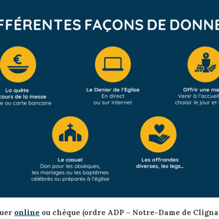
buer
online
ou chèque (ordre ADP – Notre-Dame de Clignan