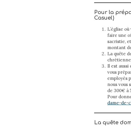
Pour la prépa
Casuel)
L’église où
faire une o
sacristie, 
montant de
La quête de
chrétienne 
Il est auss
vous prépar
employés pa
nous vous 
de 300€ à 
Pour donner
dame-de-c
La quête domi