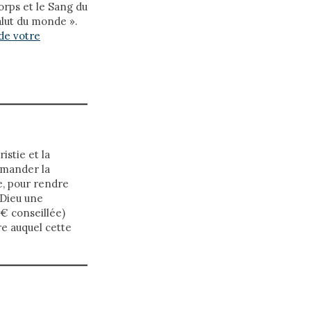
orps et le Sang du
alut du monde ».
de votre
stie et la
emander la
e, pour rendre
 Dieu une
€ conseillée)
re auquel cette