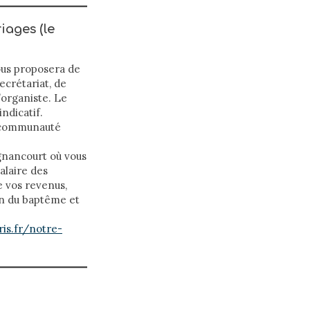
iages (le
vous proposera de
ecrétariat, de
’organiste. Le
ndicatif.
la communauté
ignancourt où vous
alaire des
e vos revenus,
on du baptême et
ris.fr/notre-