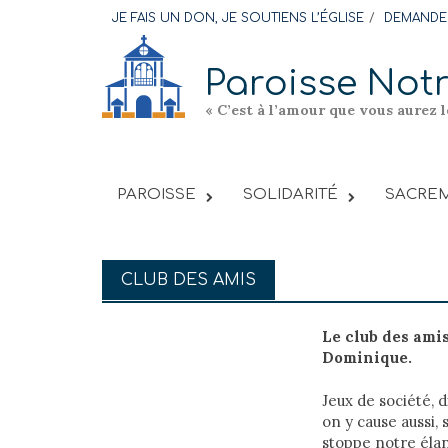
Skip
JE FAIS UN DON, JE SOUTIENS L’ÉGLISE
DEMANDER
to
content
Paroisse Not
« C’est à l’amour que vous aurez 
PAROISSE
SOLIDARITÉ
SACREM
CLUB DES AMIS
Le club des amis
Dominique.
Jeux de société, 
on y cause aussi,
stoppe notre élan