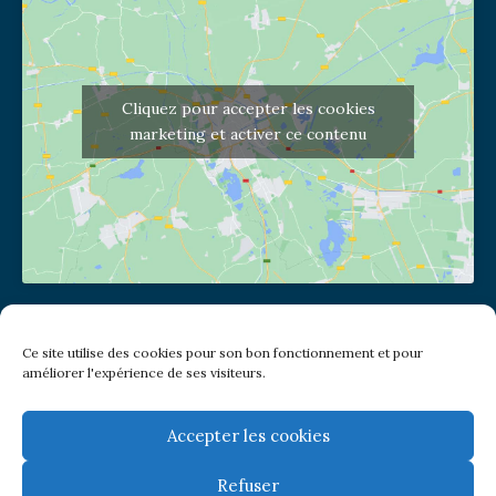
Cliquez pour accepter les cookies
marketing et activer ce contenu
Adresse de l'église
Ce site utilise des cookies pour son bon fonctionnement et pour
(pas de courrier à cette adresse)
améliorer l'expérience de ses visiteurs.
2 place Jules Joffrin - 75018
Metro: Jules Joffrin ou Simplon
Bus : Mairie du XVIII
Accepter les cookies
Refuser