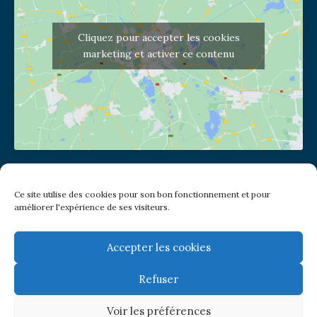
Cliquez pour accepter les cookies
marketing et activer ce contenu
Adresse de l'église
Ce site utilise des cookies pour son bon fonctionnement et pour
(pas de courrier à cette adresse)
améliorer l'expérience de ses visiteurs.
2 place Jules Joffrin - 75018
Metro: Jules Joffrin ou Simplon
Bus : Mairie du XVIII
Accepter les cookies
Refuser
Newsletter
Voir les préférences