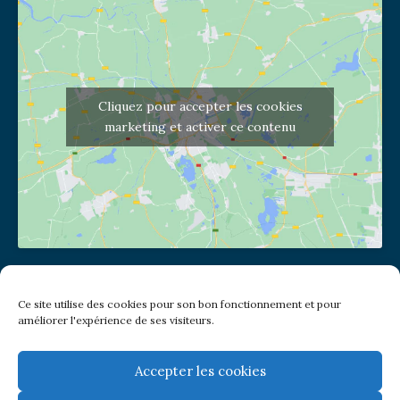
Cliquez pour accepter les cookies
marketing et activer ce contenu
Adresse de l'église
Ce site utilise des cookies pour son bon fonctionnement et pour
(pas de courrier à cette adresse)
améliorer l'expérience de ses visiteurs.
2 place Jules Joffrin - 75018
Metro: Jules Joffrin ou Simplon
Bus : Mairie du XVIII
Accepter les cookies