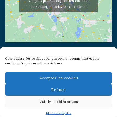
Cliquez pour accepter les cookies
marketing et activer ce contenu
Adresse de l'église
Ce site utilise des cookies pour son bon fonctionnement et pour
(pas de courrier à cette adresse)
améliorer l'expérience de ses visiteurs.
2 place Jules Joffrin - 75018
Metro: Jules Joffrin ou Simplon
Bus : Mairie du XVIII
Accepter les cookies
Refuser
Newsletter
Voir les préférences
© Paroisse Notre-Dame de Clignancourt
Mentions légales