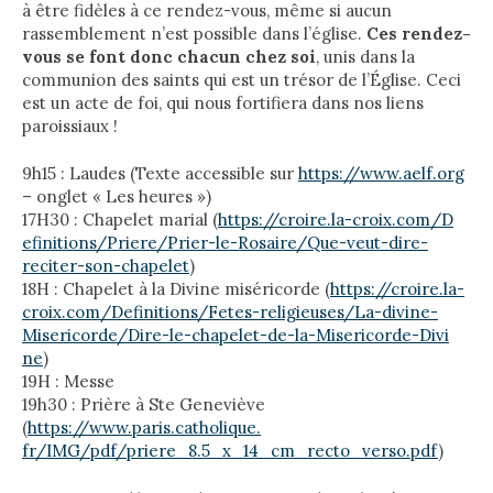
à être fidèles à ce rendez-vous, même si aucun
rassemblement n’est possible dans l’église.
Ces rendez-
vous se font donc chacun chez soi
, unis dans la
communion des saints qui est un trésor de l’Église. Ceci
est un acte de foi, qui nous fortifiera dans nos liens
paroissiaux !
9h15 : Laudes (Texte accessible sur
https://www.aelf.org
– onglet « Les heures »)
17H30 : Chapelet marial (
https://croire.la-croix.com/D
efinitions/Priere/Prier-le-Ros
aire/Que-veut-dire-
reciter-son
-chapelet
)
18H : Chapelet à la Divine miséricorde (
https://croire.la-
croix.com/D
efinitions/Fetes-religieuses/L
a-divine-
Misericorde/Dire-le-c
hapelet-de-la-Misericorde-Divi
ne
)
19H : Messe
19h30 : Prière à Ste Geneviève
(
https://www.paris.catholique.
fr/IMG/pdf/priere_8.5_x_14_cm_
recto_verso.pdf
)