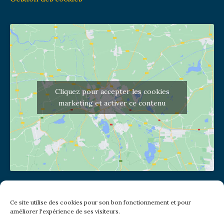
Cliquez pour accepter les cookies
marketing et activer ce contenu
Adresse de l'église
Ce site utilise des cookies pour son bon fonctionnement et pour
(pas de courrier à cette adresse)
améliorer l'expérience de ses visiteurs.
2 place Jules Joffrin - 75018