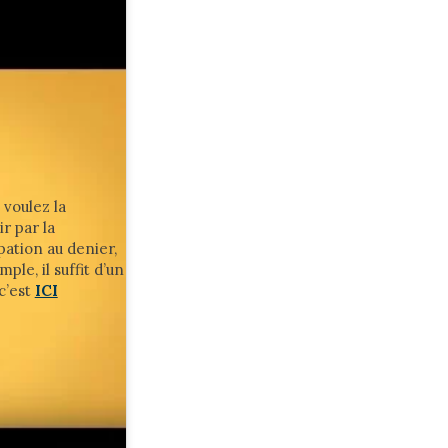
 voulez la
r par la
pation au denier,
imple, il suffit d’un
c’est
ICI