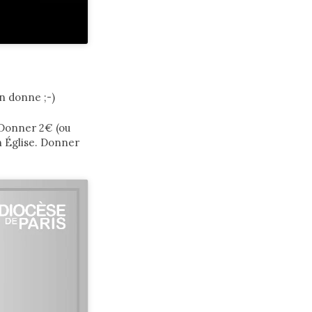
on donne ;-)
 Donner 2€ (ou
on Église. Donner