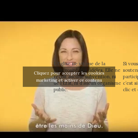
L’Eglise ne vit que de la
Si vous
générosité des fidèles. Elle ne
souteni
Cliquez pour accepter les cookies
reçoit aucune subvention, ni
partici
marketing et activer ce contenu
de l’Etat, ni d’aucun organisme
c’est s
public.
clic et 