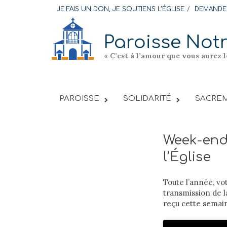
Skip
JE FAIS UN DON, JE SOUTIENS L’ÉGLISE
DEMANDER
to
content
Paroisse Not
« C’est à l’amour que vous aurez 
PAROISSE
SOLIDARITÉ
SACREM
Week-end 
l’Église
Toute l’année, vo
transmission de l
reçu cette semain