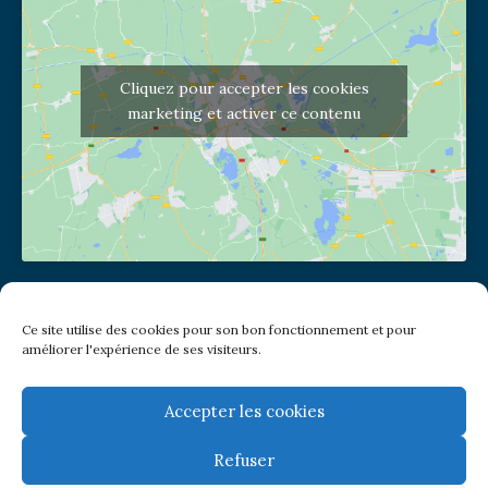
Cliquez pour accepter les cookies
marketing et activer ce contenu
Adresse de l'église
Ce site utilise des cookies pour son bon fonctionnement et pour
(pas de courrier à cette adresse)
améliorer l'expérience de ses visiteurs.
2 place Jules Joffrin - 75018
Metro: Jules Joffrin ou Simplon
Bus : Mairie du XVIII
Accepter les cookies
Refuser
Newsletter