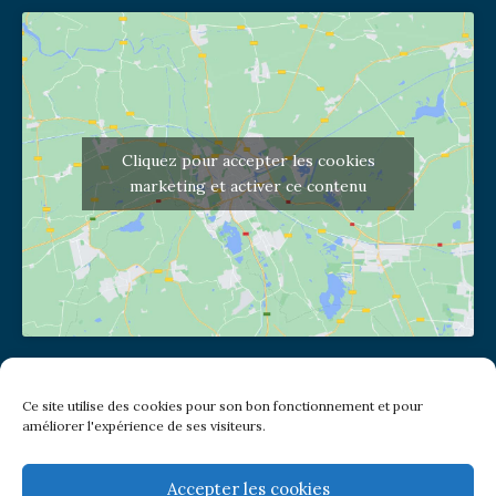
Cliquez pour accepter les cookies
marketing et activer ce contenu
Adresse de l'église
Ce site utilise des cookies pour son bon fonctionnement et pour
(pas de courrier à cette adresse)
améliorer l'expérience de ses visiteurs.
2 place Jules Joffrin - 75018
Metro: Jules Joffrin ou Simplon
Bus : Mairie du XVIII
Accepter les cookies