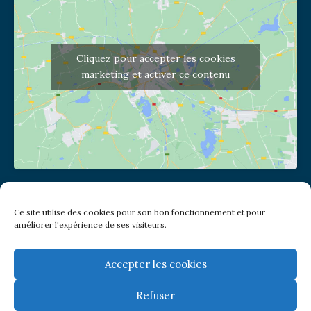
Cliquez pour accepter les cookies
marketing et activer ce contenu
Adresse de l'église
Ce site utilise des cookies pour son bon fonctionnement et pour
(pas de courrier à cette adresse)
améliorer l'expérience de ses visiteurs.
2 place Jules Joffrin - 75018
Metro: Jules Joffrin ou Simplon
Bus : Mairie du XVIII
Accepter les cookies
Refuser
Newsletter