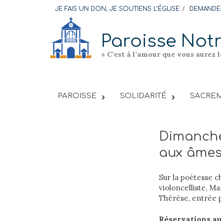
Skip
JE FAIS UN DON, JE SOUTIENS L’ÉGLISE
DEMANDER
to
content
Paroisse Not
« C’est à l’amour que vous aurez 
PAROISSE
SOLIDARITÉ
SACREM
Dimanche
aux âmes 
Sur la poétesse 
violoncelliste, M
Thérèse, entrée p
Réservations au 