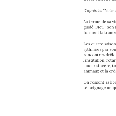
D’après les “Notes
Au terme de sa vie
guidé, Dieu : Son 
forment la trame
Les quatre saison
rythmées par son é
rencontres drôles
l’institution, ret
amour sincère, tot
animaux et la cré
On ressent sa lib
témoignage unique