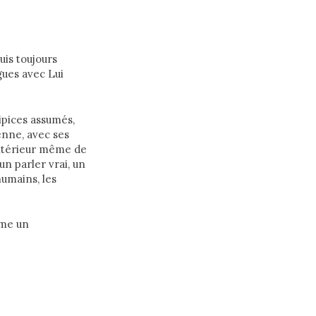
puis toujours
ogues avec Lui
ipices assumés,
enne, avec ses
’intérieur même de
un parler vrai, un
humains, les
mme un