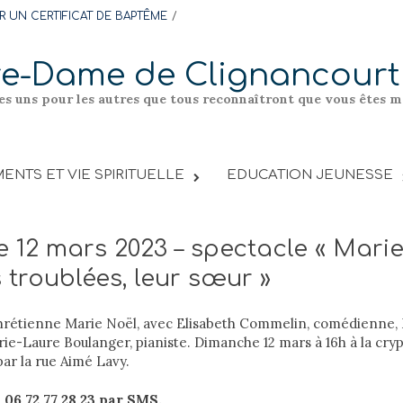
 UN CERTIFICAT DE BAPTÊME
re-Dame de Clignancourt
les uns pour les autres que tous reconnaîtront que vous êtes me
ENTS ET VIE SPIRITUELLE
EDUCATION JEUNESSE
 12 mars 2023 – spectacle « Mari
troublées, leur sœur »
chrétienne Marie Noël, avec Elisabeth Commelin, comédienne, 
arie-Laure Boulanger, pianiste. Dimanche 12 mars à 16h à la cry
ar la rue Aimé Lavy.
06 72 77 28 23 par SMS.