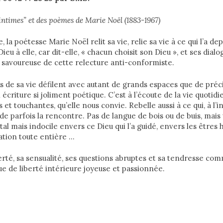
 intimes” et des poèmes de Marie Noël (1883-1967)
, la poétesse Marie Noël relit sa vie, relie sa vie à ce qui l’a de
Dieu à elle, car dit-elle, « chacun choisit son Dieu », et ses dial
 savoureuse de cette relecture anti-conformiste.
s de sa vie défilent avec autant de grands espaces que de préc
criture si joliment poétique. C’est à l’écoute de la vie quotidi
 et touchantes, qu’elle nous convie. Rebelle aussi à ce qui, à l
arde parfois la rencontre. Pas de langue de bois ou de buis, mais 
al mais indocile envers ce Dieu qui l’a guidé, envers les êtres 
ation toute entière …
erté, sa sensualité, ses questions abruptes et sa tendresse co
 de liberté intérieure joyeuse et passionnée.