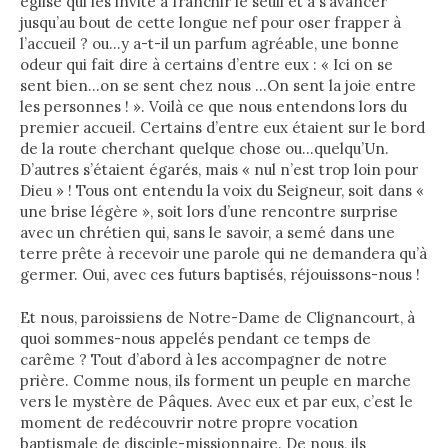
église qui les invite à franchir le seuil et à s’avancer
jusqu’au bout de cette longue nef pour oser frapper à
l’accueil ? ou…y a-t-il un parfum agréable, une bonne
odeur qui fait dire à certains d’entre eux : « Ici on se
sent bien…on se sent chez nous …On sent la joie entre
les personnes ! ». Voilà ce que nous entendons lors du
premier accueil. Certains d’entre eux étaient sur le bord
de la route cherchant quelque chose ou…quelqu’Un.
D’autres s’étaient égarés, mais « nul n’est trop loin pour
Dieu » ! Tous ont entendu la voix du Seigneur, soit dans «
une brise légère », soit lors d’une rencontre surprise
avec un chrétien qui, sans le savoir, a semé dans une
terre prête à recevoir une parole qui ne demandera qu’à
germer. Oui, avec ces futurs baptisés, réjouissons-nous !
Et nous, paroissiens de Notre-Dame de Clignancourt, à
quoi sommes-nous appelés pendant ce temps de
carême ? Tout d’abord à les accompagner de notre
prière. Comme nous, ils forment un peuple en marche
vers le mystère de Pâques. Avec eux et par eux, c’est le
moment de redécouvrir notre propre vocation
baptismale de disciple-missionnaire. De nous, ils