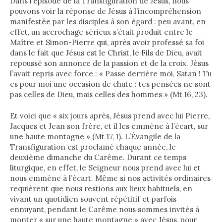
Dans l’épisode de la Transfiguration de Jésus, nous
pouvons voir la réponse de Jésus à l’incompréhension
manifestée par les disciples à son égard : peu avant, en
effet, un accrochage sérieux s’était produit entre le
Maître et Simon-Pierre qui, après avoir professé sa foi
dans le fait que Jésus est le Christ, le Fils de Dieu, avait
repoussé son annonce de la passion et de la croix. Jésus
l’avait repris avec force : « Passe derrière moi, Satan ! Tu
es pour moi une occasion de chute : tes pensées ne sont
pas celles de Dieu, mais celles des hommes » (Mt 16, 23).
Et voici que « six jours après, Jésus prend avec lui Pierre,
Jacques et Jean son frère, et il les emmène à l’écart, sur
une haute montagne » (Mt 17, 1). L’Évangile de la
Transfiguration est proclamé chaque année, le
deuxième dimanche du Carême. Durant ce temps
liturgique, en effet, le Seigneur nous prend avec lui et
nous emmène à l’écart. Même si nos activités ordinaires
requièrent que nous restions aux lieux habituels, en
vivant un quotidien souvent répétitif et parfois
ennuyant, pendant le Carême nous sommes invités à
monter « sur une haute montagne » avec Jésus, pour