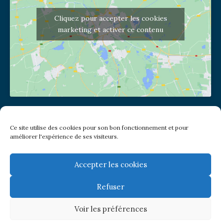
Cliquez pour accepter les cookies
marketing et activer ce contenu
Adresse de l'église
Ce site utilise des cookies pour son bon fonctionnement et pour
(pas de courrier à cette adresse)
améliorer l'expérience de ses visiteurs.
2 place Jules Joffrin - 75018
Metro: Jules Joffrin ou Simplon
Bus : Mairie du XVIII
Accepter les cookies
Refuser
Newsletter
Voir les préférences