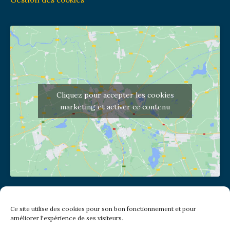
Cliquez pour accepter les cookies
marketing et activer ce contenu
Adresse de l'église
Ce site utilise des cookies pour son bon fonctionnement et pour
(pas de courrier à cette adresse)
améliorer l'expérience de ses visiteurs.
2 place Jules Joffrin - 75018