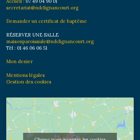
Accueil :
07 49 04 90 01
secretariat@ndclignancourt.org
Demander un certificat de baptême
RÉSERVER UNE SALLE
maisonparoissiale@ndclignancourt.org
Tél : 01 46 06 06 51
Mon denier
Mentions légales
Gestion des cookies
Cliquez pour accepter les cookies