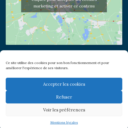
marketing et activer ce contenu
Adresse de l'église
Ce site utilise des cookies pour son bon fonctionnement et pour
(pas de courrier à cette adresse)
améliorer l'expérience de ses visiteurs.
2 place Jules Joffrin - 75018
Metro: Jules Joffrin ou Simplon
Bus : Mairie du XVIII
Accepter les cookies
Refuser
Newsletter
Voir les préférences
© Paroisse Notre-Dame de Clignancourt
Mentions légales