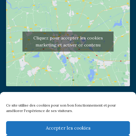
Cliquez pour accepter les cookies
marketing et activer ce contenu
Adresse de l'église
Ce site utilise des cookies pour son bon fonctionnement et pour
(pas de courrier à cette adresse)
améliorer l'expérience de ses visiteurs.
2 place Jules Joffrin - 75018
Metro: Jules Joffrin ou Simplon
Bus : Mairie du XVIII
Accepter les cookies