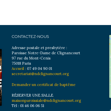
CONTACTEZ-NOUS
Adresse postale et presbytère :
Paroisse Notre-Dame de Clignancourt
97 rue du Mont-Cenis
75018 Paris
Accueil :
07 49 04 90 01
secretariat@ndclignancourt.org
Demander un certificat de baptême
RÉSERVER UNE SALLE
maisonparoissiale@ndclignancourt.org
Tél : 01 46 06 06 51
A