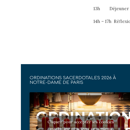
13h Déjeuner ti
14h – 17h Réflexi
ORDINATIONS SACERDOTALES 2026 À
NOTRE-DAME DE PARIS
Cliquez pour accepter les cookies
marketing et activer ce contenu