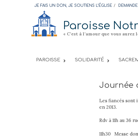
Skip
JE FAIS UN DON, JE SOUTIENS L’ÉGLISE
DEMANDER
to
content
Paroisse Not
« C’est à l’amour que vous aurez 
PAROISSE
SOLIDARITÉ
SACREM
Journée d
Les fiancés sont 
en 2013.
Rdv à 11h au 36 r
11h30 Messe dom