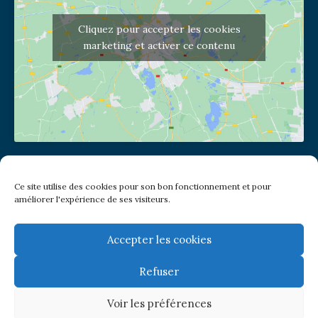
Cliquez pour accepter les cookies
marketing et activer ce contenu
Adresse de l'église
Ce site utilise des cookies pour son bon fonctionnement et pour
(pas de courrier à cette adresse)
améliorer l'expérience de ses visiteurs.
2 place Jules Joffrin - 75018
Metro: Jules Joffrin ou Simplon
Bus : Mairie du XVIII
Accepter les cookies
Refuser
Newsletter
Voir les préférences