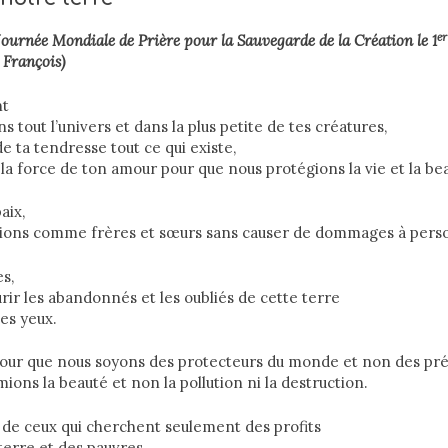
er
 Journée Mondiale de Prière pour la Sauvegarde de la Création le 1
 François)
nt
s tout l’univers et dans la plus petite de tes créatures,
e ta tendresse tout ce qui existe,
la force de ton amour pour que nous protégions la vie et la be
aix,
vions comme frères et sœurs sans causer de dommages à pers
s,
rir les abandonnés et les oubliés de cette terre
tes yeux.
 pour que nous soyons des protecteurs du monde et non des pré
ions la beauté et non la pollution ni la destruction.
 de ceux qui cherchent seulement des profits
terre et des pauvres.