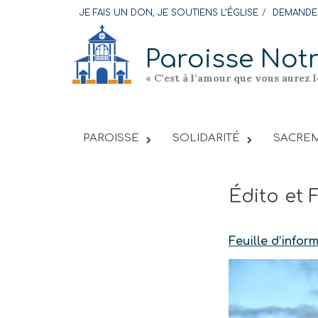
Skip
JE FAIS UN DON, JE SOUTIENS L’ÉGLISE
DEMANDER
to
content
Paroisse Not
« C’est à l’amour que vous aurez 
PAROISSE
SOLIDARITÉ
SACREM
Édito et 
Feuille d’infor