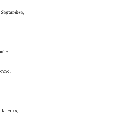
Septembre,
auté.
onne.
dateurs,