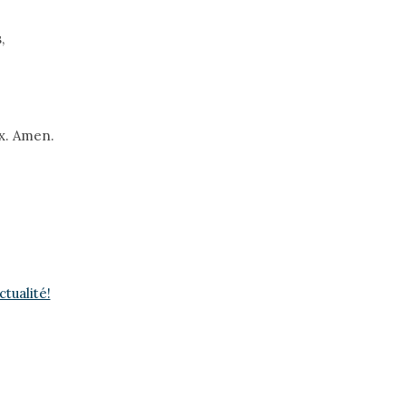
,
ix. Amen.
tualité!