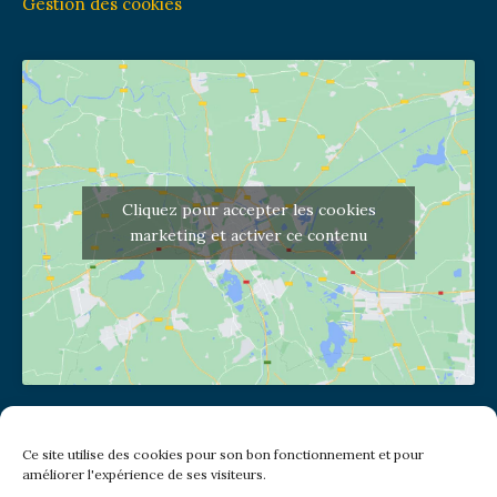
Gestion des cookies
Cliquez pour accepter les cookies
marketing et activer ce contenu
Adresse de l'église
Ce site utilise des cookies pour son bon fonctionnement et pour
(pas de courrier à cette adresse)
améliorer l'expérience de ses visiteurs.
2 place Jules Joffrin - 75018