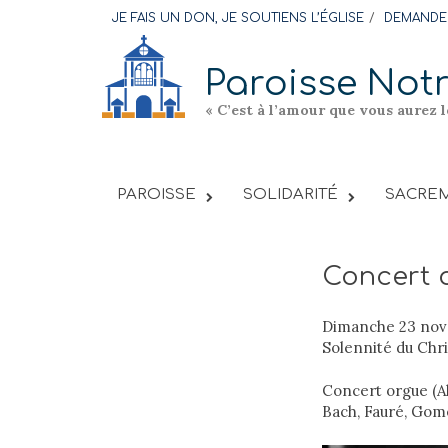
Skip
JE FAIS UN DON, JE SOUTIENS L’ÉGLISE
DEMANDER
to
content
Paroisse Not
« C’est à l’amour que vous aurez 
PAROISSE
SOLIDARITÉ
SACREM
Concert 
Dimanche 23 nov
Solennité du Chri
Concert orgue (A
Bach, Fauré, Gom