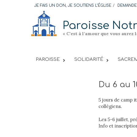
Skip
JE FAIS UN DON, JE SOUTIENS L’ÉGLISE
DEMANDER
to
content
Paroisse Not
« C’est à l’amour que vous aurez 
PAROISSE
SOLIDARITÉ
SACREM
Du 6 au 10
5 jours de camp it
collégiens.
Les 5-6 juillet, p
Info et inscriptio