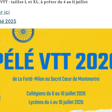
T : tailles L et XL, à prêter du 4 au 11 juillet
r ici
lé 2025