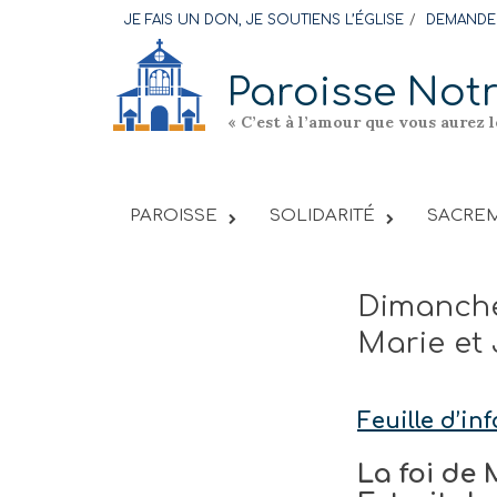
Skip
JE FAIS UN DON, JE SOUTIENS L’ÉGLISE
DEMANDER
to
content
Paroisse Not
« C’est à l’amour que vous aurez 
PAROISSE
SOLIDARITÉ
SACREM
Dimanche
Marie et
Feuille d’i
La foi de 