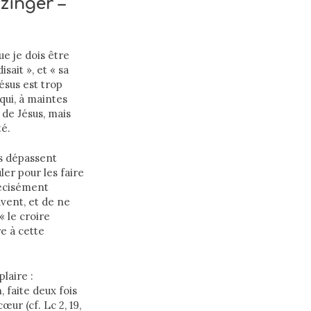
zinger –
ue je dois être
sait », et « sa
ésus est trop
qui, à maintes
 de Jésus, mais
té.
es dépassent
ler pour les faire
récisément
uvent, et de ne
« le croire
e à cette
laire :
, faite deux fois
ur (cf. Lc 2, 19,