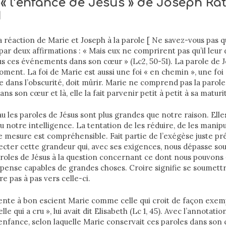
 « l’enfance de Jésus » de Joseph Rat
I
la réaction de Marie et Joseph à la parole [ Ne savez-vous pas q
r deux affirmations : « Mais eux ne comprirent pas qu’il leur di
s ces événements dans son cœur » (Lc2, 50-51). La parole de J
ment. La foi de Marie est aussi une foi « en chemin », une foi 
ve dans l’obscurité, doit mûrir. Marie ne comprend pas la parole
ans son cœur et là, elle la fait parvenir petit à petit à sa maturi
u les paroles de Jésus sont plus grandes que notre raison. Ell
u notre intelligence. La tentation de les réduire, de les manipu
 mesure est compréhensible. Fait partie de l’exégèse juste p
pecter cette grandeur qui, avec ses exigences, nous dépasse so
aroles de Jésus à la question concernant ce dont nous pouvons 
s pense capables de grandes choses. Croire signifie se soumettr
e pas à pas vers celle-ci.
ente à bon escient Marie comme celle qui croit de façon exemp
e qui a cru », lui avait dit Elisabeth (Lc 1, 45). Avec l’annotation
’enfance, selon laquelle Marie conservait ces paroles dans son cœ