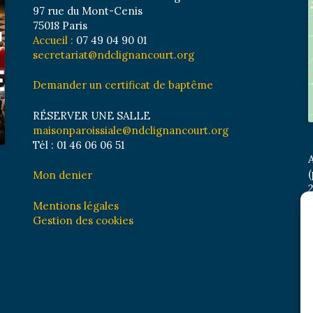
97 rue du Mont-Cenis
75018 Paris
Accueil :
07 49 04 90 01
secretariat@ndclignancourt.org
Demander un certificat de baptême
RÉSERVER UNE SALLE
maisonparoissiale@ndclignancourt.org
Tél : 01 46 06 06 51
A
(
Mon denier
2
M
Mentions légales
B
Gestion des cookies