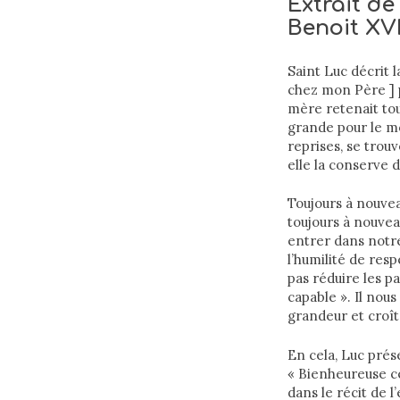
Extrait de
Benoit XV
Saint Luc décrit 
chez mon Père ] pa
mère retenait tou
grande pour le mo
reprises, se trou
elle la conserve d
Toujours à nouvea
toujours à nouvea
entrer dans notre
l’humilité de res
pas réduire les p
capable ». Il nou
grandeur et croîtr
En cela, Luc prés
« Bienheureuse cell
dans le récit de l