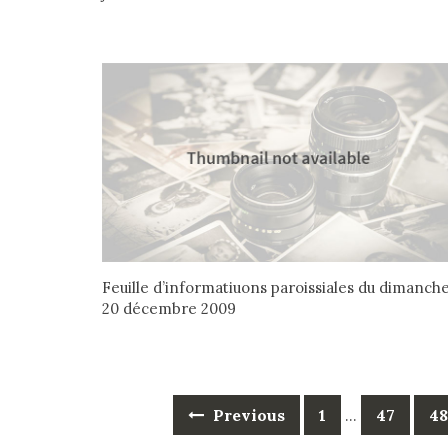
Feuille d’informatiuons paroissiales du dimanch
20 décembre 2009
Posts
Previous
1
47
48
…
navigation