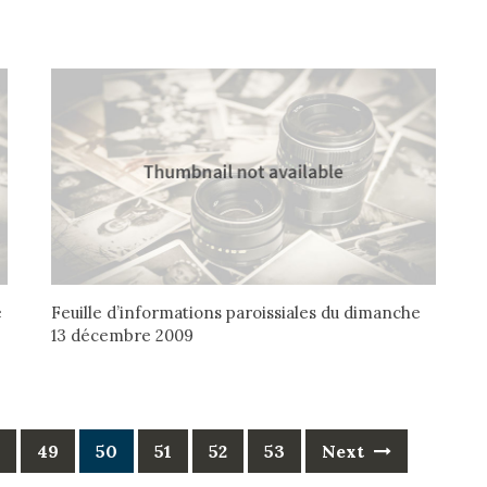
e
Feuille d’informations paroissiales du dimanche
13 décembre 2009
49
50
51
52
53
Next