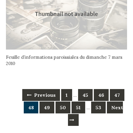
Feuille d’informations paroissiales du dimanche 7 mars
2010
Posts
Previous
1
45
46
47
…
navigation
48
49
50
51
53
Next
…