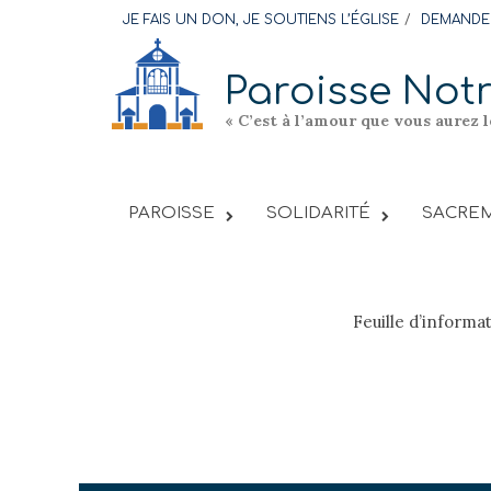
Skip
JE FAIS UN DON, JE SOUTIENS L’ÉGLISE
DEMANDER
to
content
Paroisse Not
« C’est à l’amour que vous aurez 
PAROISSE
SOLIDARITÉ
SACREM
Feuille d’informa