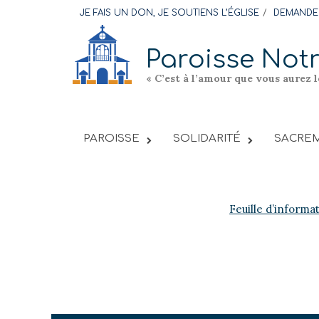
Skip
JE FAIS UN DON, JE SOUTIENS L’ÉGLISE
DEMANDER
to
content
Paroisse Not
« C’est à l’amour que vous aurez 
PAROISSE
SOLIDARITÉ
SACREM
Feuille d’informa