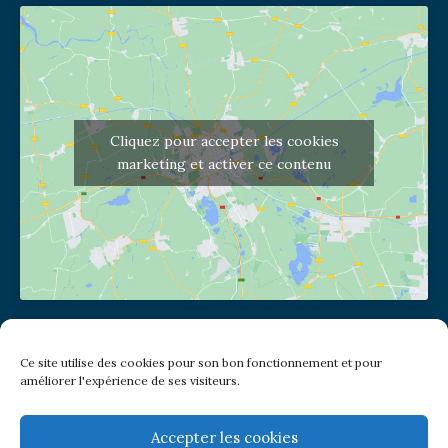
Cliquez pour accepter les cookies
marketing et activer ce contenu
Adresse de l'église
Ce site utilise des cookies pour son bon fonctionnement et pour
(pas de courrier à cette adresse)
améliorer l'expérience de ses visiteurs.
2 place Jules Joffrin - 75018
Metro: Jules Joffrin ou Simplon
Bus : Mairie du XVIII
Accepter les cookies