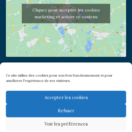
Cliquez pour accepter les cookies
marketing et activer ce contenu
Adresse de l'église
Ce site utilise des cookies pour son bon fonctionnement et pour
(pas de courrier à cette adresse)
améliorer l'expérience de ses visiteurs.
2 place Jules Joffrin - 75018
Metro: Jules Joffrin ou Simplon
Bus : Mairie du XVIII
Accepter les cookies
Refuser
Newsletter
Voir les préférences