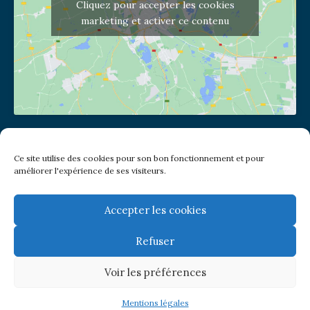
Cliquez pour accepter les cookies
marketing et activer ce contenu
Adresse de l'église
Ce site utilise des cookies pour son bon fonctionnement et pour
(pas de courrier à cette adresse)
améliorer l'expérience de ses visiteurs.
2 place Jules Joffrin - 75018
Metro: Jules Joffrin ou Simplon
Bus : Mairie du XVIII
Accepter les cookies
Refuser
Newsletter
Voir les préférences
© Paroisse Notre-Dame de Clignancourt
Mentions légales