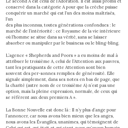
Le second A est celui de l’Adoration. Il est aussi promu et
conservé dans la catégorie A pour que la crèche puisse
conquérir un marché qui est l’un des moins maîtrisés,
l’un
des plus inconnus, toutes générations confondues : le
marché de l’intériorité : ce Royaume de la vie intérieure
où l’homme se situe dans sa vérité, sans se laisser
absorber ou manipuler par le business ou le bling-bling.
L’agence « Shepherds and Poors » a eu moins de mal à
attribuer le troisième A, celui de l’Attention aux pauvres,
tant les pratiquants de cette Attention sont bien
souvent des per-sonnes remplies de générosité. Elle
signale simplement, dans ses notes en bas de page, que
la charité (autre nom de ce troisième A) n’est pas une
option, mais la pleine expression, normale, de ceux qui
se réfèrent aux deux premiers A ».
La Bonne Nouvelle est donc là : Il n’y plus d’ange pour
l’annoncer, car nous avons bien mieux que les anges,
nous avons les Évangiles, unanimes, qui témoignent de
Celui qui est, qui était et qui vient, pour qu’aucun humain