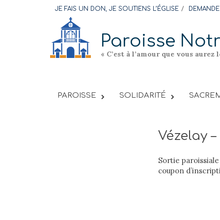
Skip
JE FAIS UN DON, JE SOUTIENS L’ÉGLISE
DEMANDER
to
content
Paroisse Not
« C’est à l’amour que vous aurez 
PAROISSE
SOLIDARITÉ
SACREM
Vézelay 
Sortie paroissial
coupon d’inscript