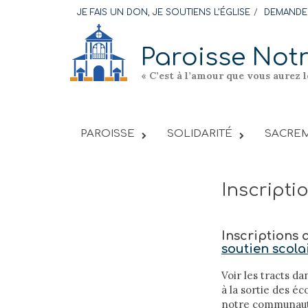
Skip
JE FAIS UN DON, JE SOUTIENS L’ÉGLISE
DEMANDER
to
content
Paroisse Not
« C’est à l’amour que vous aurez 
PAROISSE
SOLIDARITÉ
SACREM
Inscripti
Inscriptions a
soutien scolai
Voir les tracts da
à la sortie des é
notre communaut