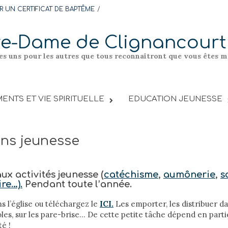
 UN CERTIFICAT DE BAPTÊME
re-Dame de Clignancourt
les uns pour les autres que tous reconnaîtront que vous êtes me
ENTS ET VIE SPIRITUELLE
EDUCATION JEUNESSE
ons jeunesse
ux activités jeunesse (
catéchisme
,
aumônerie
,
s
re…).
Pendant toute l’année.
ns l’église ou téléchargez le
ICI.
Les emporter, les distribuer d
coles, sur les pare-brise… De cette petite tâche dépend en parti
é !