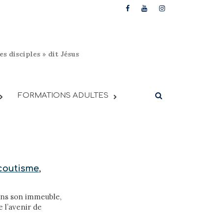
s disciples » dit Jésus
FORMATIONS ADULTES
coutisme
,
ans son immeuble,
e l’avenir de