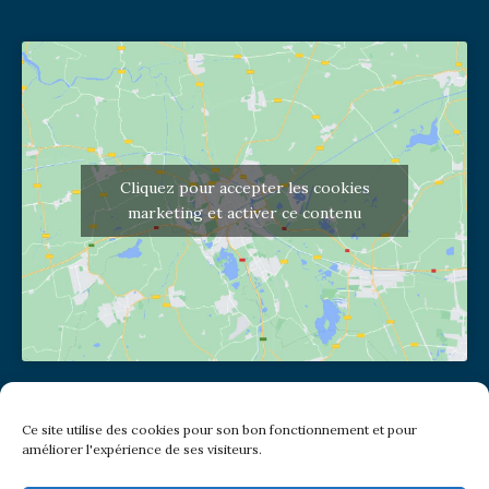
Cliquez pour accepter les cookies
marketing et activer ce contenu
Adresse de l'église
Ce site utilise des cookies pour son bon fonctionnement et pour
(pas de courrier à cette adresse)
améliorer l'expérience de ses visiteurs.
2 place Jules Joffrin - 75018
Metro: Jules Joffrin ou Simplon