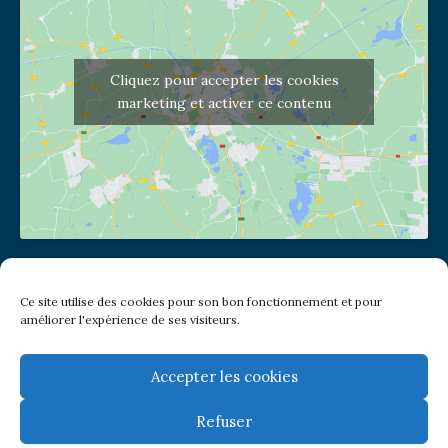
Cliquez pour accepter les cookies
marketing et activer ce contenu
Adresse de l'église
Ce site utilise des cookies pour son bon fonctionnement et pour
(pas de courrier à cette adresse)
améliorer l'expérience de ses visiteurs.
2 place Jules Joffrin - 75018
Metro: Jules Joffrin ou Simplon
Bus : Mairie du XVIII
Accepter les cookies
Refuser
Newsletter