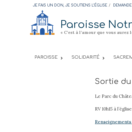
Skip
JE FAIS UN DON, JE SOUTIENS L’ÉGLISE
DEMANDER
to
content
Paroisse Not
« C’est à l’amour que vous aurez 
PAROISSE
SOLIDARITÉ
SACREM
Sortie du
Le Parc du Chât
RV 10h15 à l’égli
Renseignements pr