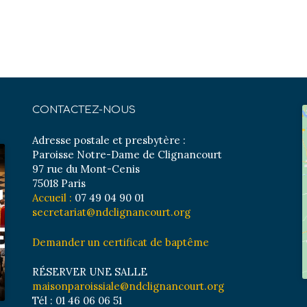
CONTACTEZ-NOUS
Adresse postale et presbytère :
Paroisse Notre-Dame de Clignancourt
97 rue du Mont-Cenis
75018 Paris
Accueil :
07 49 04 90 01
secretariat@ndclignancourt.org
Demander un certificat de baptême
RÉSERVER UNE SALLE
maisonparoissiale@ndclignancourt.org
Tél : 01 46 06 06 51