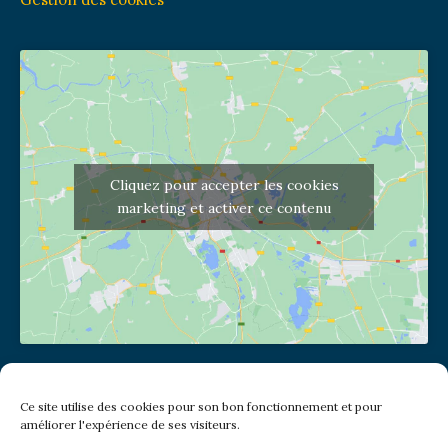
Cliquez pour accepter les cookies
marketing et activer ce contenu
Adresse de l'église
Ce site utilise des cookies pour son bon fonctionnement et pour
(pas de courrier à cette adresse)
améliorer l'expérience de ses visiteurs.
2 place Jules Joffrin - 75018