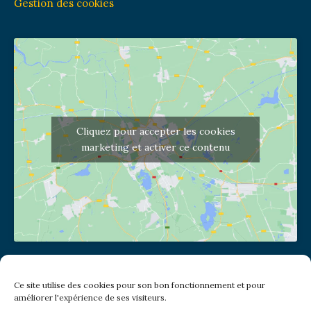
Gestion des cookies
Cliquez pour accepter les cookies
marketing et activer ce contenu
Adresse de l'église
Ce site utilise des cookies pour son bon fonctionnement et pour
(pas de courrier à cette adresse)
améliorer l'expérience de ses visiteurs.
2 place Jules Joffrin - 75018