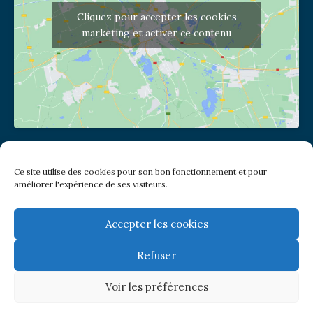
Cliquez pour accepter les cookies
marketing et activer ce contenu
Adresse de l'église
Ce site utilise des cookies pour son bon fonctionnement et pour
(pas de courrier à cette adresse)
améliorer l'expérience de ses visiteurs.
2 place Jules Joffrin - 75018
Metro: Jules Joffrin ou Simplon
Bus : Mairie du XVIII
Accepter les cookies
Refuser
Newsletter
Voir les préférences