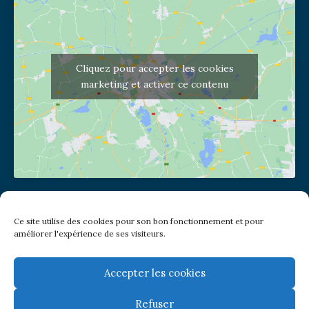
Cliquez pour accepter les cookies
marketing et activer ce contenu
Adresse de l'église
Ce site utilise des cookies pour son bon fonctionnement et pour
(pas de courrier à cette adresse)
améliorer l'expérience de ses visiteurs.
2 place Jules Joffrin - 75018
Metro: Jules Joffrin ou Simplon
Bus : Mairie du XVIII
Accepter les cookies
Refuser