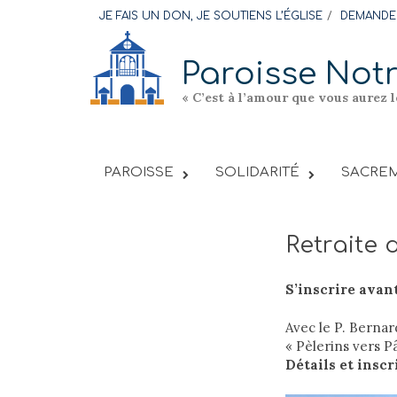
Skip
JE FAIS UN DON, JE SOUTIENS L’ÉGLISE
DEMANDER
to
content
Paroisse Not
« C’est à l’amour que vous aurez 
PAROISSE
SOLIDARITÉ
SACREM
Retraite
S’inscrire avant
Avec le P. Berna
« Pèlerins vers P
Détails et inscr