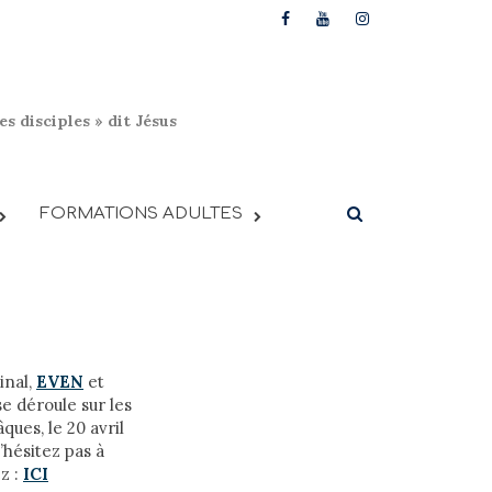
s disciples » dit Jésus
FORMATIONS ADULTES
inal,
EVEN
et
e déroule sur les
ues, le 20 avril
’hésitez pas à
ez :
ICI