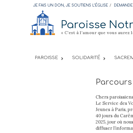
Skip
JE FAIS UN DON, JE SOUTIENS L’ÉGLISE
DEMANDER
to
content
Paroisse Not
« C’est à l’amour que vous aurez 
PAROISSE
SOLIDARITÉ
SACREM
Parcours
Chers paroissiens
Le Service des Vo
Jeunes à Paris, p
40 jours du Carêm
2025, jour où nou
diffuser l’informa