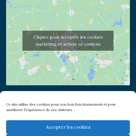
Cliquez pour accepter les cookies
marketing et activer ce contenu
Adresse de l'église
Ce site utilise des cookies pour son bon fonctionnement et pour
(pas de courrier à cette adresse)
améliorer l'expérience de ses visiteurs.
2 place Jules Joffrin - 75018
Metro: Jules Joffrin ou Simplon
Bus : Mairie du XVIII
Accepter les cookies